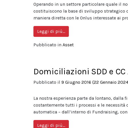
Operando in un settore particolare quale il n
costituiscono la base di sviluppo strategico d
maniera diretta con le Onlus interessate ai pro
from Il nostro Codice Etico
Leggi di più…
Pubblicato in
Asset
Domiciliazioni SDD e CC
Pubblicato il
9 Giugno 2016
(22 Gennaio 2024
La nostra esperienza parte da lontano, dalla f
costantemente tutti i processi e le necessità 
automatica – dall’interno di Fundraising, con 
from Domiciliazioni SDD e CC
Leggi di più…