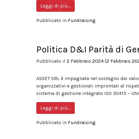
from Vaucher Digitalizzazione
Leggi di più…
Pubblicato in
Fundraising
Politica D&I Parità di Ge
Pubblicato il
2 Febbraio 2024
(2 Febbraio 20
ASSET SRL è impegnata nel sostegno dei valori 
organizzativi e gestionali improntati al rispett
sistema di gestione integrato ISO 30415 – UNI
from Politica D&I Parità di Ge
Leggi di più…
Pubblicato in
Fundraising