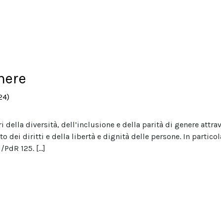
 Regione Lazio
nere
24)
della diversità, dell’inclusione e della parità di genere attr
o dei diritti e della libertà e dignità delle persone. In particol
/PdR 125. […]
nere