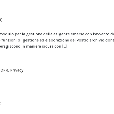
4)
modulo per la gestione delle esigenze emerse con l’avvento de
e funzioni di gestione ed elaborazione del vostro archivio don
teragiscono in maniera sicura con […]
GDPR
,
Privacy
)